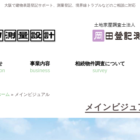
大阪で建物表題登記サポート、測量登記、境界線トラブルなどのご相談に対応
せ
事業内容
相続物件調査について
ion
business
survey
ホーム
»
メインビジュアル
メインビジュ